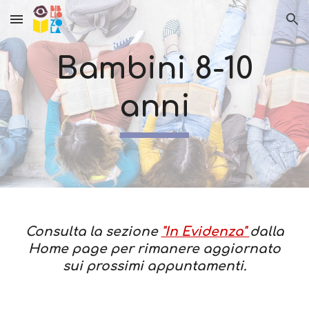
Skip to main content
Skip to navigation
Bambini 8-10
anni
Consulta la sezione
"In Evidenza"
dalla
Home page per rimanere aggiornato
sui prossimi appuntamenti.